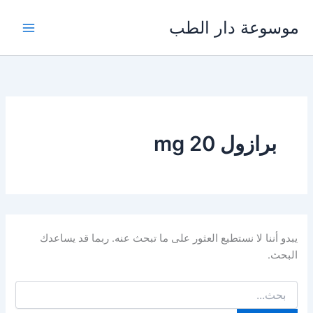
خطي
موسوعة دار الطب
لى
لمحتوى
برازول 20 mg
يبدو أننا لا نستطيع العثور على ما تبحث عنه. ربما قد يساعدك
البحث.
البحث
عن: