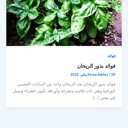
فوائد
فوائد بذور الريحان
20 يناير، 2022
/
Esraa fakhry
فوائد بذور الريحان يعد الريحان واحد من النباتات العشبي
الورقية وهي ذات قائمة متفرغة وأوراقه تكون خضراء وتميل
في بعض […]