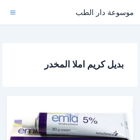
خطي
موسوعة دار الطب
لى
لمحتوى
بديل كريم املا المخدر