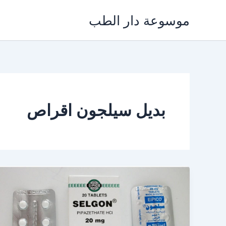
خطي
موسوعة دار الطب
لى
لمحتوى
بديل سيلجون اقراص