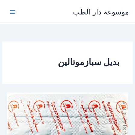
خطي
موسوعة دار الطب
لى
لمحتوى
بديل سبازموتالين