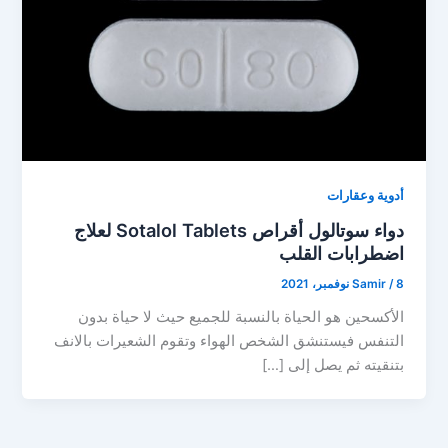
أدوية وعقارات
دواء سوتالول أقراص Sotalol Tablets لعلاج
اضطرابات القلب
8 نوفمبر، 2021
/
Samir
الأكسحين هو الحياة بالنسبة للجميع حيث لا حياة بدون
التنفس فيستنشق الشخص الهواء وتقوم الشعيرات بالانف
بتنقيته ثم يصل إلى […]