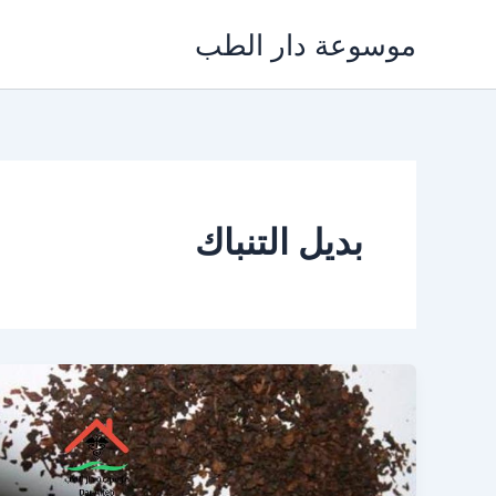
خطي
موسوعة دار الطب
لى
لمحتوى
بديل التنباك