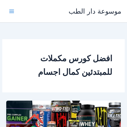
خطي
موسوعة دار الطب
لى
لمحتوى
افضل كورس مكملات
للمبتدئين كمال اجسام