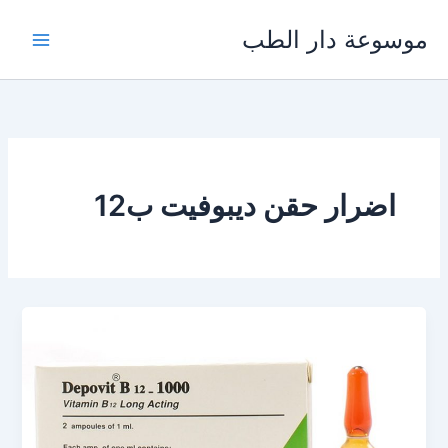
خطي
موسوعة دار الطب
لى
لمحتوى
اضرار حقن ديبوفيت ب12