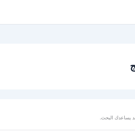
ج
 قد يساعدك البحث.