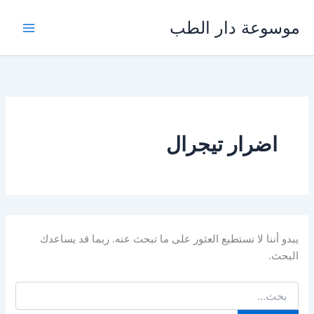
خطي
موسوعة دار الطب
لى
لمحتوى
اضرار تيجرال
يبدو أننا لا نستطيع العثور على ما تبحث عنه. ربما قد يساعدك
البحث.
البحث
عن: